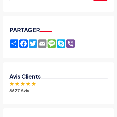
PARTAGER
Share
Facebook
Twitter
Email
Message
Skype
Viber
Avis Clients
★
★
★
★
★
3627 Avis