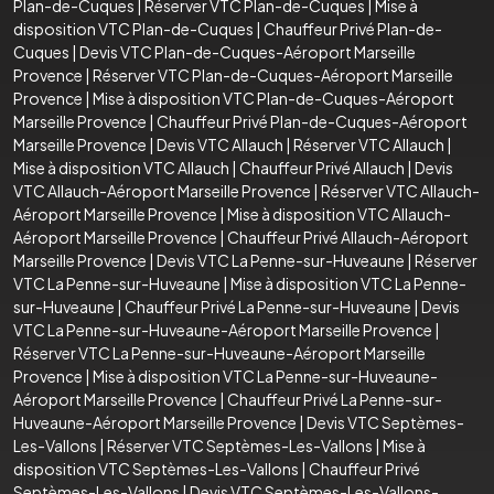
Plan-de-Cuques
|
Réserver VTC Plan-de-Cuques
|
Mise à
disposition VTC Plan-de-Cuques
|
Chauffeur Privé Plan-de-
Cuques
|
Devis VTC Plan-de-Cuques-Aéroport Marseille
Provence
|
Réserver VTC Plan-de-Cuques-Aéroport Marseille
Provence
|
Mise à disposition VTC Plan-de-Cuques-Aéroport
Marseille Provence
|
Chauffeur Privé Plan-de-Cuques-Aéroport
Marseille Provence
|
Devis VTC Allauch
|
Réserver VTC Allauch
|
Mise à disposition VTC Allauch
|
Chauffeur Privé Allauch
|
Devis
VTC Allauch-Aéroport Marseille Provence
|
Réserver VTC Allauch-
Aéroport Marseille Provence
|
Mise à disposition VTC Allauch-
Aéroport Marseille Provence
|
Chauffeur Privé Allauch-Aéroport
Marseille Provence
|
Devis VTC La Penne-sur-Huveaune
|
Réserver
VTC La Penne-sur-Huveaune
|
Mise à disposition VTC La Penne-
sur-Huveaune
|
Chauffeur Privé La Penne-sur-Huveaune
|
Devis
VTC La Penne-sur-Huveaune-Aéroport Marseille Provence
|
Réserver VTC La Penne-sur-Huveaune-Aéroport Marseille
Provence
|
Mise à disposition VTC La Penne-sur-Huveaune-
Aéroport Marseille Provence
|
Chauffeur Privé La Penne-sur-
Huveaune-Aéroport Marseille Provence
|
Devis VTC Septèmes-
Les-Vallons
|
Réserver VTC Septèmes-Les-Vallons
|
Mise à
disposition VTC Septèmes-Les-Vallons
|
Chauffeur Privé
Septèmes-Les-Vallons
|
Devis VTC Septèmes-Les-Vallons-