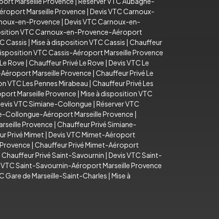
ort Marseille Provence
|
Réserver VTC Aubagne-
éroport Marseille Provence
|
Devis VTC Carnoux-
arnoux-en-Provence
|
Devis VTC Carnoux-en-
position VTC Carnoux-en-Provence-Aéroport
C Cassis
|
Mise à disposition VTC Cassis
|
Chauffeur
disposition VTC Cassis-Aéroport Marseille Provence
 Le Rove
|
Chauffeur Privé Le Rove
|
Devis VTC Le
-Aéroport Marseille Provence
|
Chauffeur Privé Le
ion VTC Les Pennes Mirabeau
|
Chauffeur Privé Les
port Marseille Provence
|
Mise à disposition VTC
evis VTC Simiane-Collongue
|
Réserver VTC
e-Collongue-Aéroport Marseille Provence
|
rseille Provence
|
Chauffeur Privé Simiane-
ur Privé Mimet
|
Devis VTC Mimet-Aéroport
e Provence
|
Chauffeur Privé Mimet-Aéroport
|
Chauffeur Privé Saint-Savournin
|
Devis VTC Saint-
n VTC Saint-Savournin-Aéroport Marseille Provence
C Gare de Marseille-Saint-Charles
|
Mise à