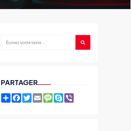
PARTAGER
Share
Facebook
Twitter
Email
Message
Skype
Viber