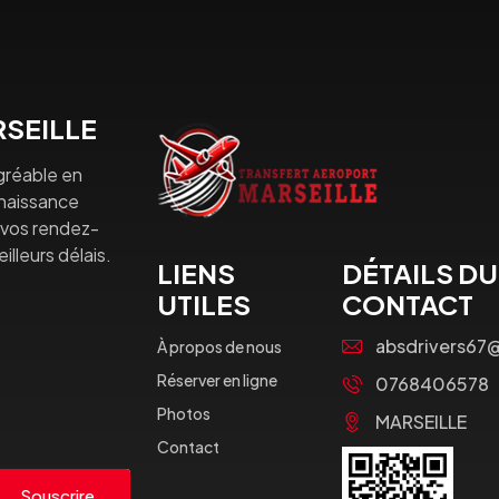
SEILLE
gréable en
nnaissance
à vos rendez-
lleurs délais.
LIENS
DÉTAILS DU
UTILES
CONTACT
absdrivers67
À propos de nous
Réserver en ligne
0768406578
Photos
MARSEILLE
Contact
Souscrire