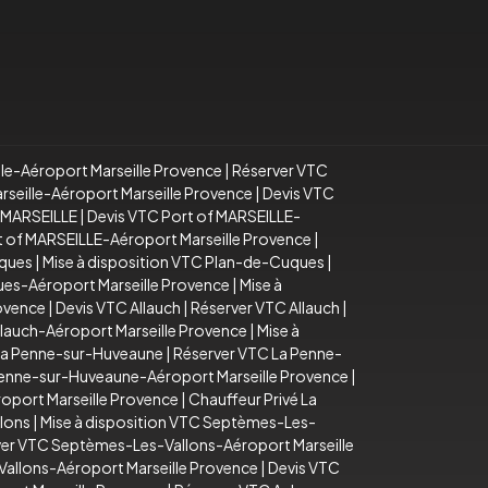
lle-Aéroport Marseille Provence
|
Réserver VTC
arseille-Aéroport Marseille Provence
|
Devis VTC
f MARSEILLE
|
Devis VTC Port of MARSEILLE-
rt of MARSEILLE-Aéroport Marseille Provence
|
uques
|
Mise à disposition VTC Plan-de-Cuques
|
es-Aéroport Marseille Provence
|
Mise à
rovence
|
Devis VTC Allauch
|
Réserver VTC Allauch
|
llauch-Aéroport Marseille Provence
|
Mise à
La Penne-sur-Huveaune
|
Réserver VTC La Penne-
Penne-sur-Huveaune-Aéroport Marseille Provence
|
oport Marseille Provence
|
Chauffeur Privé La
lons
|
Mise à disposition VTC Septèmes-Les-
er VTC Septèmes-Les-Vallons-Aéroport Marseille
Vallons-Aéroport Marseille Provence
|
Devis VTC