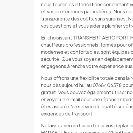
nous fournir les informations concernant v
et vos préférences particulières. Nous no
transparente des coûts, sans surprises. N
vos questions et vous aider à planifier vo
En choisissant TRANSFERT AEROPORT MAR
chauffeurs professionnels, formés pour offr
modernes et confortables, sont équipés p
sécurité. Que vous soyez en déplacement 
engageons à rendre votre expérience aussi
Nous offrons une flexibilité totale dans la
nous dès aujourd'hui au 0768406578 pour d
gratuit. Vous pouvez également utiliser n
envoyer un e-mail pour une réponse ra
êtes assuré d'un service de qualité supér
exigences de transport.
Ne laissez rien au hasard pour vos dép
MARSEILLE pour un service de Chauffeur Pr