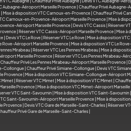
ion VTC Aubagne
|
Chauffeur Privé Aubagne
|
Devis VTC Aubagne-Aérop
TC Aubagne-Aéroport Marseille Provence
|
Chauffeur Privé Aubagne-A
e
|
Mise à disposition VTC Carnoux-en-Provence
|
Chauffeur Privé C
VTC Carnoux-en-Provence-Aéroport Marseille Provence
|
Mise à dis
rovence-Aéroport Marseille Provence
|
Devis VTC Cassis
|
Réserver VT
Provence
|
Réserver VTC Cassis-Aéroport Marseille Provence
|
Mise à 
ce
|
Devis VTC Le Rove
|
Réserver VTC Le Rove
|
Mise à disposition VTC
e Rove-Aéroport Marseille Provence
|
Mise à disposition VTC Le Rove
Pennes Mirabeau
|
Réserver VTC Les Pennes Mirabeau
|
Mise à disposit
éroport Marseille Provence
|
Réserver VTC Les Pennes Mirabeau-Aéro
|
Chauffeur Privé Les Pennes Mirabeau-Aéroport Marseille Provence
|
D
ne-Collongue
|
Chauffeur Privé Simiane-Collongue
|
Devis VTC Simian
le Provence
|
Mise à disposition VTC Simiane-Collongue-Aéroport Ma
C Mimet
|
Réserver VTC Mimet
|
Mise à disposition VTC Mimet
|
Chauffe
arseille Provence
|
Mise à disposition VTC Mimet-Aéroport Marseill
server VTC Saint-Savournin
|
Mise à disposition VTC Saint-Savournin
VTC Saint-Savournin-Aéroport Marseille Provence
|
Mise à dispositio
lle Provence
|
Devis VTC Gare de Marseille-Saint-Charles
|
Réserver VT
hauffeur Privé Gare de Marseille-Saint-Charles
|