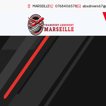
MARSEILLE
0768406578
absdrivers67