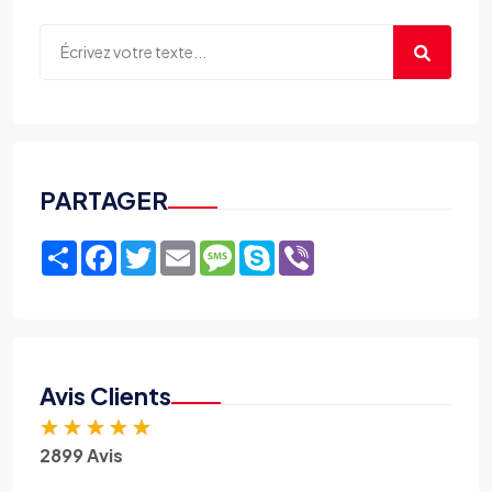
PARTAGER
Share
Facebook
Twitter
Email
Message
Skype
Viber
Avis Clients
★
★
★
★
★
2899 Avis