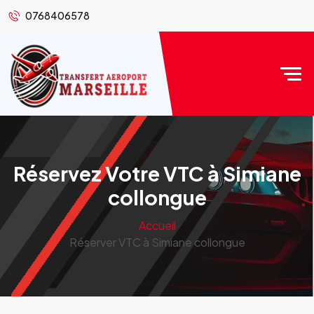
0768406578
Réservez Votre VTC à Simiane
collongue
Accueil
Réserver VTC à Simiane collongue