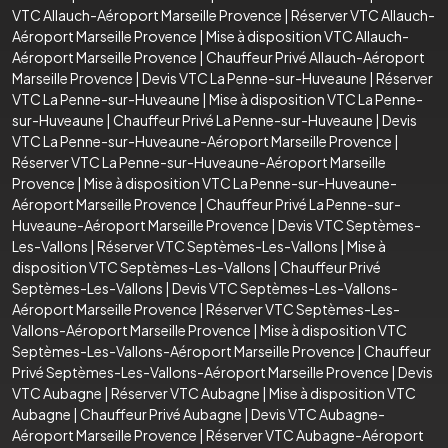
VTC Allauch-Aéroport Marseille Provence
|
Réserver VTC Allauch-
Aéroport Marseille Provence
|
Mise à disposition VTC Allauch-
Aéroport Marseille Provence
|
Chauffeur Privé Allauch-Aéroport
Marseille Provence
|
Devis VTC La Penne-sur-Huveaune
|
Réserver
VTC La Penne-sur-Huveaune
|
Mise à disposition VTC La Penne-
sur-Huveaune
|
Chauffeur Privé La Penne-sur-Huveaune
|
Devis
VTC La Penne-sur-Huveaune-Aéroport Marseille Provence
|
Réserver VTC La Penne-sur-Huveaune-Aéroport Marseille
Provence
|
Mise à disposition VTC La Penne-sur-Huveaune-
Aéroport Marseille Provence
|
Chauffeur Privé La Penne-sur-
Huveaune-Aéroport Marseille Provence
|
Devis VTC Septèmes-
Les-Vallons
|
Réserver VTC Septèmes-Les-Vallons
|
Mise à
disposition VTC Septèmes-Les-Vallons
|
Chauffeur Privé
Septèmes-Les-Vallons
|
Devis VTC Septèmes-Les-Vallons-
Aéroport Marseille Provence
|
Réserver VTC Septèmes-Les-
Vallons-Aéroport Marseille Provence
|
Mise à disposition VTC
Septèmes-Les-Vallons-Aéroport Marseille Provence
|
Chauffeur
Privé Septèmes-Les-Vallons-Aéroport Marseille Provence
|
Devis
VTC Aubagne
|
Réserver VTC Aubagne
|
Mise à disposition VTC
Aubagne
|
Chauffeur Privé Aubagne
|
Devis VTC Aubagne-
Aéroport Marseille Provence
|
Réserver VTC Aubagne-Aéroport