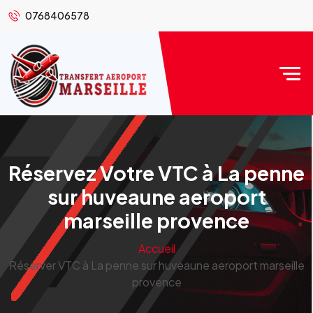
0768406578
Réservez Votre VTC à La penne
sur huveaune aeroport
marseille provence
Accueil
Réserver VTC à La penne sur huveaune aeroport marseille
provence