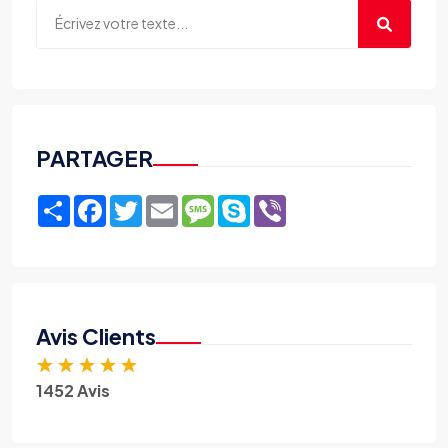
PARTAGER
Share
Facebook
Twitter
Email
Message
Skype
Viber
Avis Clients
★
★
★
★
★
1452 Avis