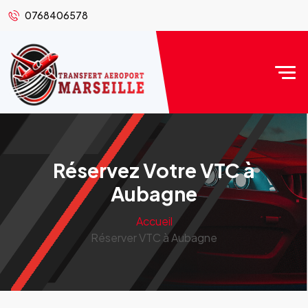
0768406578
Réservez Votre VTC à
Aubagne
Accueil
Réserver VTC à Aubagne