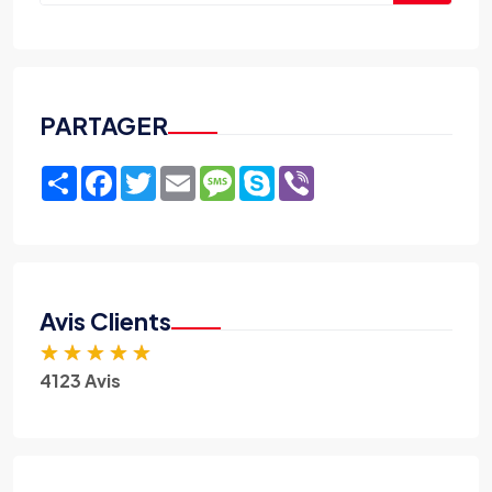
PARTAGER
Share
Facebook
Twitter
Email
Message
Skype
Viber
Avis Clients
★
★
★
★
★
4123 Avis