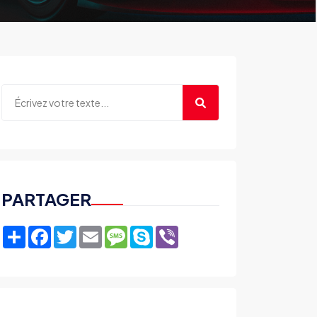
PARTAGER
Share
Facebook
Twitter
Email
Message
Skype
Viber