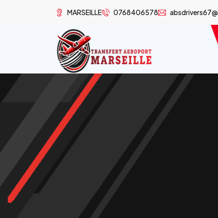
MARSEILLE
0768406578
absdrivers67