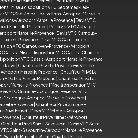
oport Marseille Provence
|
Chauffeur Privé La
lons
|
Mise à disposition VTC Septèmes-Les-
er VTC Septèmes-Les-Vallons-Aéroport Marseille
Vallons-Aéroport Marseille Provence
|
Devis VTC
ort Marseille Provence
|
Réserver VTC Aubagne-
éroport Marseille Provence
|
Devis VTC Carnoux-
arnoux-en-Provence
|
Devis VTC Carnoux-en-
position VTC Carnoux-en-Provence-Aéroport
C Cassis
|
Mise à disposition VTC Cassis
|
Chauffeur
disposition VTC Cassis-Aéroport Marseille Provence
 Le Rove
|
Chauffeur Privé Le Rove
|
Devis VTC Le
-Aéroport Marseille Provence
|
Chauffeur Privé Le
ion VTC Les Pennes Mirabeau
|
Chauffeur Privé Les
port Marseille Provence
|
Mise à disposition VTC
evis VTC Simiane-Collongue
|
Réserver VTC
e-Collongue-Aéroport Marseille Provence
|
rseille Provence
|
Chauffeur Privé Simiane-
ur Privé Mimet
|
Devis VTC Mimet-Aéroport
e Provence
|
Chauffeur Privé Mimet-Aéroport
|
Chauffeur Privé Saint-Savournin
|
Devis VTC Saint-
n VTC Saint-Savournin-Aéroport Marseille Provence
C Gare de Marseille-Saint-Charles
|
Mise à