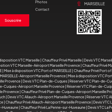
Photos
MARSEILLE
Contact
Souscrire
disposition VTC Marseille
|
Chauffeur Privé Marseille
|
Devis VTC Marsei
osition VTC Marseille-Aéroport Marseille Provence
|
Chauffeur Privé M
E
|
Mise à disposition VTC Port of MARSEILLE
|
Chauffeur Privé Port o
 MARSEILLE-Aéroport Marseille Provence
|
Mise à disposition VTC Po
ille Provence
|
Devis VTC Plan-de-Cuques
|
Réserver VTC Plan-de-C
de-Cuques-Aéroport Marseille Provence
|
Réserver VTC Plan-de-Cuqu
le Provence
|
Chauffeur Privé Plan-de-Cuques-Aéroport Marseille P
auch
|
Devis VTC Allauch-Aéroport Marseille Provence
|
Réserver VTC A
ce
|
Chauffeur Privé Allauch-Aéroport Marseille Provence
|
Devis VTC 
ur-Huveaune
|
Chauffeur Privé La Penne-sur-Huveaune
|
Devis VTC La 