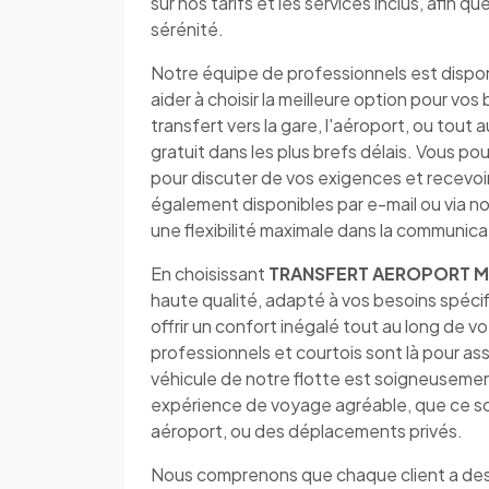
sur nos tarifs et les services inclus, afin 
sérénité.
Notre équipe de professionnels est dispo
aider à choisir la meilleure option pour v
transfert vers la gare, l'aéroport, ou tout 
gratuit dans les plus brefs délais. Vous
pour discuter de vos exigences et recevo
également disponibles par e-mail ou via no
une flexibilité maximale dans la communica
En choisissant
TRANSFERT AEROPORT M
haute qualité, adapté à vos besoins spéci
offrir un confort inégalé tout au long de
professionnels et courtois sont là pour as
véhicule de notre flotte est soigneusemen
expérience de voyage agréable, que ce soit
aéroport, ou des déplacements privés.
Nous comprenons que chaque client a des 