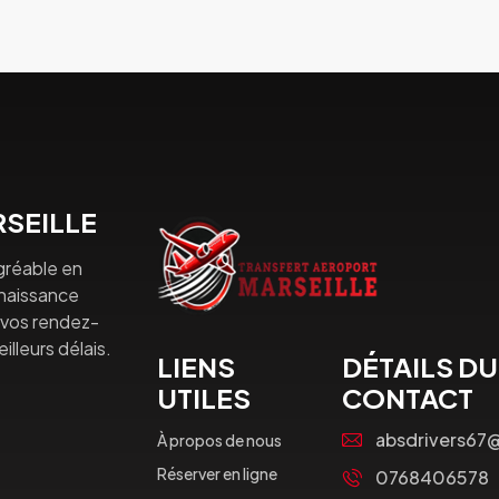
SEILLE
gréable en
nnaissance
à vos rendez-
lleurs délais.
LIENS
DÉTAILS DU
UTILES
CONTACT
absdrivers67
À propos de nous
Réserver en ligne
0768406578