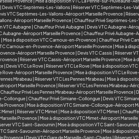
seille Provence
|
Mise à disposition VTC La Penne-sur-Huveaune-Aér
|
Devis VTC Septèmes-Les-Vallons
|
Réserver VTC Septèmes-Les-Val
vis VTC Septèmes-Les-Vallons-Aéroport Marseille Provence
|
Réserv
allons-Aéroport Marseille Provence
|
Chauffeur Privé Septèmes-Les-
ion VTC Aubagne
|
Chauffeur Privé Aubagne
|
Devis VTC Aubagne-Aérop
TC Aubagne-Aéroport Marseille Provence
|
Chauffeur Privé Aubagne-A
e
|
Mise à disposition VTC Carnoux-en-Provence
|
Chauffeur Privé C
VTC Carnoux-en-Provence-Aéroport Marseille Provence
|
Mise à dis
rovence-Aéroport Marseille Provence
|
Devis VTC Cassis
|
Réserver VT
Provence
|
Réserver VTC Cassis-Aéroport Marseille Provence
|
Mise à 
ce
|
Devis VTC Le Rove
|
Réserver VTC Le Rove
|
Mise à disposition VTC
e Rove-Aéroport Marseille Provence
|
Mise à disposition VTC Le Rove
Pennes Mirabeau
|
Réserver VTC Les Pennes Mirabeau
|
Mise à disposit
éroport Marseille Provence
|
Réserver VTC Les Pennes Mirabeau-Aéro
|
Chauffeur Privé Les Pennes Mirabeau-Aéroport Marseille Provence
|
D
ne-Collongue
|
Chauffeur Privé Simiane-Collongue
|
Devis VTC Simian
le Provence
|
Mise à disposition VTC Simiane-Collongue-Aéroport Ma
C Mimet
|
Réserver VTC Mimet
|
Mise à disposition VTC Mimet
|
Chauffe
arseille Provence
|
Mise à disposition VTC Mimet-Aéroport Marseill
server VTC Saint-Savournin
|
Mise à disposition VTC Saint-Savournin
VTC Saint-Savournin-Aéroport Marseille Provence
|
Mise à dispositio
lle Provence
|
Devis VTC Gare de Marseille-Saint-Charles
|
Réserver VT