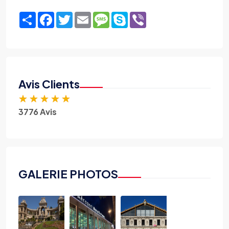
Share
Facebook
Twitter
Email
Message
Skype
Viber
Avis Clients
★
★
★
★
★
3776 Avis
GALERIE PHOTOS