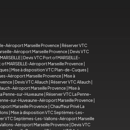
lle-Aéroport Marseille Provence
|
Réserver VTC
arseille-Aéroport Marseille Provence
|
Devis VTC
f MARSEILLE
|
Devis VTC Port of MARSEILLE-
rt of MARSEILLE-Aéroport Marseille Provence
|
uques
|
Mise à disposition VTC Plan-de-Cuques
|
es-Aéroport Marseille Provence
|
Mise à
rovence
|
Devis VTC Allauch
|
Réserver VTC Allauch
|
llauch-Aéroport Marseille Provence
|
Mise à
La Penne-sur-Huveaune
|
Réserver VTC La Penne-
Penne-sur-Huveaune-Aéroport Marseille Provence
|
oport Marseille Provence
|
Chauffeur Privé La
lons
|
Mise à disposition VTC Septèmes-Les-
er VTC Septèmes-Les-Vallons-Aéroport Marseille
Vallons-Aéroport Marseille Provence
|
Devis VTC