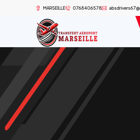
MARSEILLE
0768406578
absdrivers67