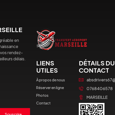
SEILLE
gréable en
nnaissance
à vos rendez-
lleurs délais.
LIENS
DÉTAILS DU
UTILES
CONTACT
absdrivers67
À propos de nous
Réserver en ligne
0768406578
Photos
MARSEILLE
Contact
Souscrire