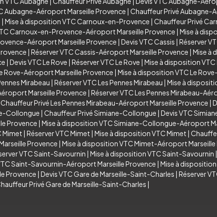
ion VTC Aubagne
|
Chauffeur Privé Aubagne
|
Devis VTC Aubagne-Aérop
TC Aubagne-Aéroport Marseille Provence
|
Chauffeur Privé Aubagne-A
e
|
Mise à disposition VTC Carnoux-en-Provence
|
Chauffeur Privé C
VTC Carnoux-en-Provence-Aéroport Marseille Provence
|
Mise à dis
rovence-Aéroport Marseille Provence
|
Devis VTC Cassis
|
Réserver VT
Provence
|
Réserver VTC Cassis-Aéroport Marseille Provence
|
Mise à 
ce
|
Devis VTC Le Rove
|
Réserver VTC Le Rove
|
Mise à disposition VTC
e Rove-Aéroport Marseille Provence
|
Mise à disposition VTC Le Rove
Pennes Mirabeau
|
Réserver VTC Les Pennes Mirabeau
|
Mise à disposit
éroport Marseille Provence
|
Réserver VTC Les Pennes Mirabeau-Aéro
|
Chauffeur Privé Les Pennes Mirabeau-Aéroport Marseille Provence
|
D
ne-Collongue
|
Chauffeur Privé Simiane-Collongue
|
Devis VTC Simian
le Provence
|
Mise à disposition VTC Simiane-Collongue-Aéroport Ma
C Mimet
|
Réserver VTC Mimet
|
Mise à disposition VTC Mimet
|
Chauffe
arseille Provence
|
Mise à disposition VTC Mimet-Aéroport Marseill
server VTC Saint-Savournin
|
Mise à disposition VTC Saint-Savournin
VTC Saint-Savournin-Aéroport Marseille Provence
|
Mise à dispositio
lle Provence
|
Devis VTC Gare de Marseille-Saint-Charles
|
Réserver VT
hauffeur Privé Gare de Marseille-Saint-Charles
|