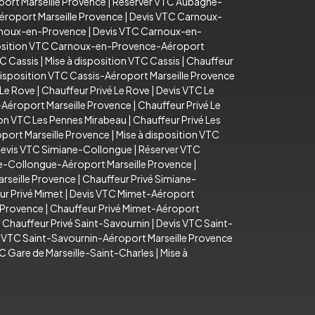
ort Marseille Provence
|
Réserver VTC Aubagne-
éroport Marseille Provence
|
Devis VTC Carnoux-
arnoux-en-Provence
|
Devis VTC Carnoux-en-
position VTC Carnoux-en-Provence-Aéroport
C Cassis
|
Mise à disposition VTC Cassis
|
Chauffeur
disposition VTC Cassis-Aéroport Marseille Provence
 Le Rove
|
Chauffeur Privé Le Rove
|
Devis VTC Le
-Aéroport Marseille Provence
|
Chauffeur Privé Le
ion VTC Les Pennes Mirabeau
|
Chauffeur Privé Les
port Marseille Provence
|
Mise à disposition VTC
evis VTC Simiane-Collongue
|
Réserver VTC
e-Collongue-Aéroport Marseille Provence
|
rseille Provence
|
Chauffeur Privé Simiane-
ur Privé Mimet
|
Devis VTC Mimet-Aéroport
e Provence
|
Chauffeur Privé Mimet-Aéroport
|
Chauffeur Privé Saint-Savournin
|
Devis VTC Saint-
n VTC Saint-Savournin-Aéroport Marseille Provence
C Gare de Marseille-Saint-Charles
|
Mise à