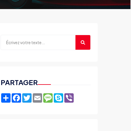
PARTAGER
Share
Facebook
Twitter
Email
Message
Skype
Viber