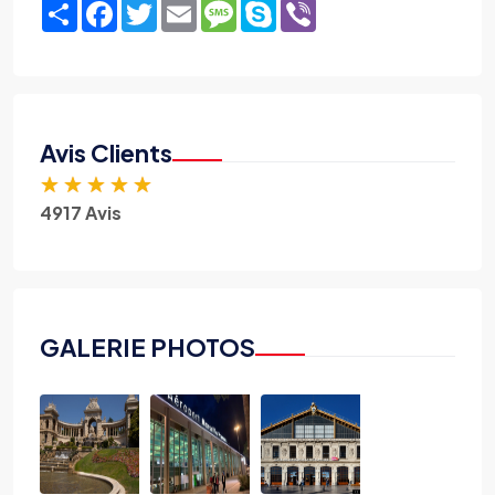
Share
Facebook
Twitter
Email
Message
Skype
Viber
Avis Clients
★
★
★
★
★
4917 Avis
GALERIE PHOTOS