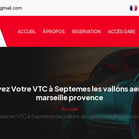
@gmail.com
ACCUEIL
À PROPOS
RESERVATION
ACCÈS GARE
ez Votre VTC à Septemes les vallons a
marseille provence
Accueil
server VTC à Septemes les vallons aeroport marseille prove