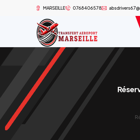
MARSEILLE
0768406578
absdrivers67
Réserv
Ré