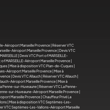
lle-Aéroport Marseille Provence
|
Réserver VTC
arseille-Aéroport Marseille Provence
|
Devis VTC
f MARSEILLE
|
Devis VTC Port of MARSEILLE-
rt of MARSEILLE-Aéroport Marseille Provence
|
uques
|
Mise à disposition VTC Plan-de-Cuques
|
es-Aéroport Marseille Provence
|
Mise à
rovence
|
Devis VTC Allauch
|
Réserver VTC Allauch
|
llauch-Aéroport Marseille Provence
|
Mise à
La Penne-sur-Huveaune
|
Réserver VTC La Penne-
Penne-sur-Huveaune-Aéroport Marseille Provence
|
oport Marseille Provence
|
Chauffeur Privé La
lons
|
Mise à disposition VTC Septèmes-Les-
er VTC Septèmes-Les-Vallons-Aéroport Marseille