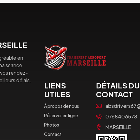
SEILLE
gréable en
nnaissance
à vos rendez-
lleurs délais.
LIENS
DÉTAILS DU
UTILES
CONTACT
absdrivers67
À propos de nous
Réserver en ligne
0768406578
Photos
MARSEILLE
Contact