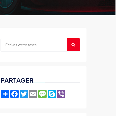
PARTAGER
Share
Facebook
Twitter
Email
Message
Skype
Viber