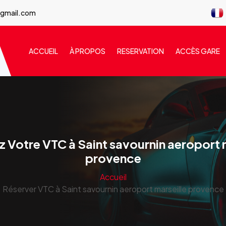
@gmail.com
ACCUEIL
À PROPOS
RESERVATION
ACCÈS GARE
 Votre VTC à Saint savournin aeroport 
provence
Accueil
Réserver VTC à Saint savournin aeroport marseille provence