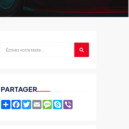
PARTAGER
Share
Facebook
Twitter
Email
Message
Skype
Viber