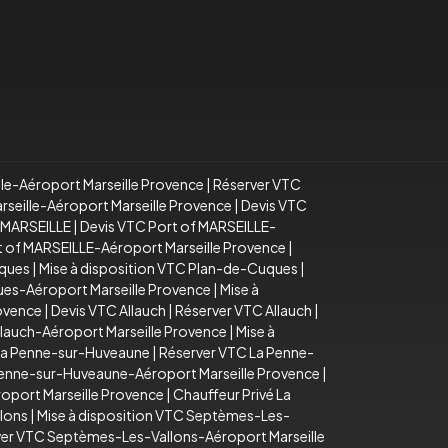
lle-Aéroport Marseille Provence
|
Réserver VTC
arseille-Aéroport Marseille Provence
|
Devis VTC
f MARSEILLE
|
Devis VTC Port of MARSEILLE-
rt of MARSEILLE-Aéroport Marseille Provence
|
uques
|
Mise à disposition VTC Plan-de-Cuques
|
es-Aéroport Marseille Provence
|
Mise à
rovence
|
Devis VTC Allauch
|
Réserver VTC Allauch
|
llauch-Aéroport Marseille Provence
|
Mise à
La Penne-sur-Huveaune
|
Réserver VTC La Penne-
Penne-sur-Huveaune-Aéroport Marseille Provence
|
oport Marseille Provence
|
Chauffeur Privé La
lons
|
Mise à disposition VTC Septèmes-Les-
er VTC Septèmes-Les-Vallons-Aéroport Marseille