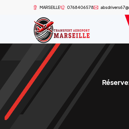
MARSEILLE
0768406578
absdrivers67
Réservez