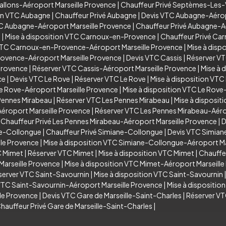
allons-Aéroport Marseille Provence
|
Chauffeur Privé Septèmes-Les-
ion VTC Aubagne
|
Chauffeur Privé Aubagne
|
Devis VTC Aubagne-Aérop
TC Aubagne-Aéroport Marseille Provence
|
Chauffeur Privé Aubagne-A
e
|
Mise à disposition VTC Carnoux-en-Provence
|
Chauffeur Privé C
VTC Carnoux-en-Provence-Aéroport Marseille Provence
|
Mise à dis
rovence-Aéroport Marseille Provence
|
Devis VTC Cassis
|
Réserver VT
Provence
|
Réserver VTC Cassis-Aéroport Marseille Provence
|
Mise à 
ce
|
Devis VTC Le Rove
|
Réserver VTC Le Rove
|
Mise à disposition VTC
e Rove-Aéroport Marseille Provence
|
Mise à disposition VTC Le Rove
Pennes Mirabeau
|
Réserver VTC Les Pennes Mirabeau
|
Mise à disposit
éroport Marseille Provence
|
Réserver VTC Les Pennes Mirabeau-Aéro
|
Chauffeur Privé Les Pennes Mirabeau-Aéroport Marseille Provence
|
D
ne-Collongue
|
Chauffeur Privé Simiane-Collongue
|
Devis VTC Simian
le Provence
|
Mise à disposition VTC Simiane-Collongue-Aéroport Ma
C Mimet
|
Réserver VTC Mimet
|
Mise à disposition VTC Mimet
|
Chauffe
arseille Provence
|
Mise à disposition VTC Mimet-Aéroport Marseill
server VTC Saint-Savournin
|
Mise à disposition VTC Saint-Savournin
VTC Saint-Savournin-Aéroport Marseille Provence
|
Mise à dispositio
lle Provence
|
Devis VTC Gare de Marseille-Saint-Charles
|
Réserver VT
hauffeur Privé Gare de Marseille-Saint-Charles
|