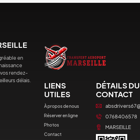
SEILLE
gréable en
nnaissance
à vos rendez-
lleurs délais.
LIENS
DÉTAILS DU
UTILES
CONTACT
absdrivers67
À propos de nous
Réserver en ligne
0768406578
Photos
MARSEILLE
Contact