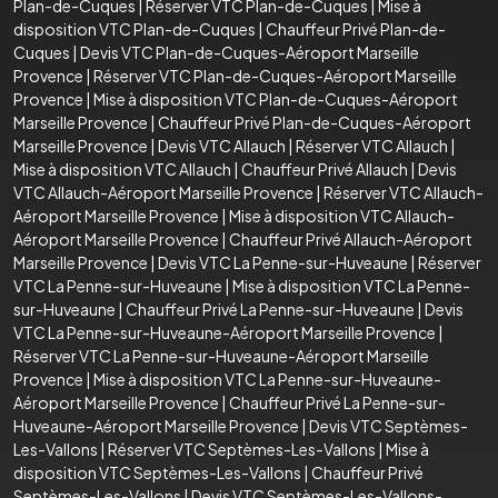
Plan-de-Cuques
|
Réserver VTC Plan-de-Cuques
|
Mise à
disposition VTC Plan-de-Cuques
|
Chauffeur Privé Plan-de-
Cuques
|
Devis VTC Plan-de-Cuques-Aéroport Marseille
Provence
|
Réserver VTC Plan-de-Cuques-Aéroport Marseille
Provence
|
Mise à disposition VTC Plan-de-Cuques-Aéroport
Marseille Provence
|
Chauffeur Privé Plan-de-Cuques-Aéroport
Marseille Provence
|
Devis VTC Allauch
|
Réserver VTC Allauch
|
Mise à disposition VTC Allauch
|
Chauffeur Privé Allauch
|
Devis
VTC Allauch-Aéroport Marseille Provence
|
Réserver VTC Allauch-
Aéroport Marseille Provence
|
Mise à disposition VTC Allauch-
Aéroport Marseille Provence
|
Chauffeur Privé Allauch-Aéroport
Marseille Provence
|
Devis VTC La Penne-sur-Huveaune
|
Réserver
VTC La Penne-sur-Huveaune
|
Mise à disposition VTC La Penne-
sur-Huveaune
|
Chauffeur Privé La Penne-sur-Huveaune
|
Devis
VTC La Penne-sur-Huveaune-Aéroport Marseille Provence
|
Réserver VTC La Penne-sur-Huveaune-Aéroport Marseille
Provence
|
Mise à disposition VTC La Penne-sur-Huveaune-
Aéroport Marseille Provence
|
Chauffeur Privé La Penne-sur-
Huveaune-Aéroport Marseille Provence
|
Devis VTC Septèmes-
Les-Vallons
|
Réserver VTC Septèmes-Les-Vallons
|
Mise à
disposition VTC Septèmes-Les-Vallons
|
Chauffeur Privé
Septèmes-Les-Vallons
|
Devis VTC Septèmes-Les-Vallons-