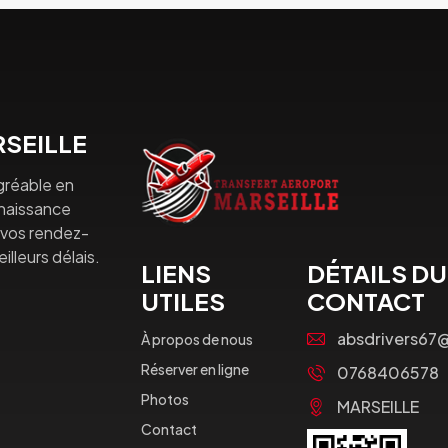
SEILLE
gréable en
nnaissance
à vos rendez-
lleurs délais.
LIENS
DÉTAILS DU
UTILES
CONTACT
absdrivers67
À propos de nous
Réserver en ligne
0768406578
Photos
MARSEILLE
Contact