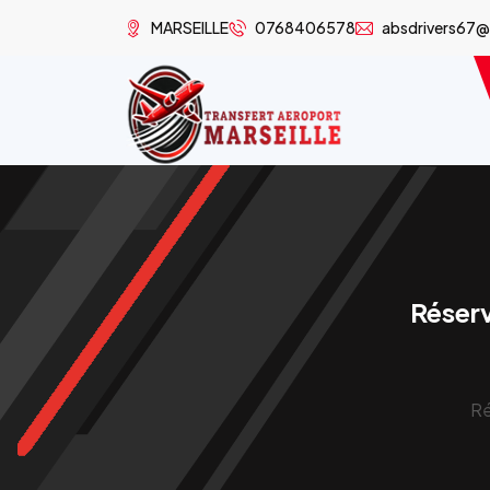
MARSEILLE
0768406578
absdrivers67
Réserv
Ré