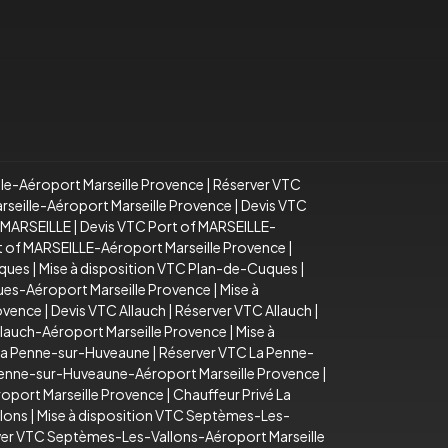
lle-Aéroport Marseille Provence
|
Réserver VTC
arseille-Aéroport Marseille Provence
|
Devis VTC
f MARSEILLE
|
Devis VTC Port of MARSEILLE-
rt of MARSEILLE-Aéroport Marseille Provence
|
uques
|
Mise à disposition VTC Plan-de-Cuques
|
es-Aéroport Marseille Provence
|
Mise à
rovence
|
Devis VTC Allauch
|
Réserver VTC Allauch
|
llauch-Aéroport Marseille Provence
|
Mise à
La Penne-sur-Huveaune
|
Réserver VTC La Penne-
Penne-sur-Huveaune-Aéroport Marseille Provence
|
oport Marseille Provence
|
Chauffeur Privé La
lons
|
Mise à disposition VTC Septèmes-Les-
er VTC Septèmes-Les-Vallons-Aéroport Marseille