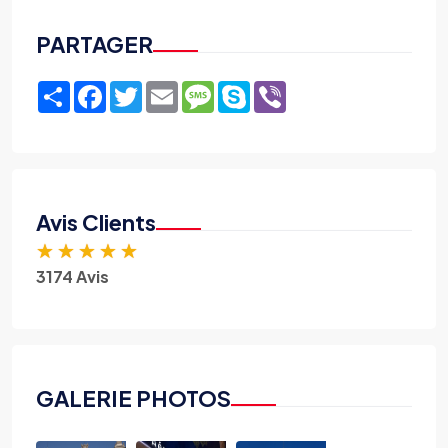
PARTAGER
Share
Facebook
Twitter
Email
Message
Skype
Viber
Avis Clients
★
★
★
★
★
3174 Avis
GALERIE PHOTOS