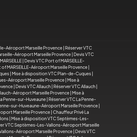
lle-Aéroport Marseille Provence
|
Réserver VTC
arseille-Aéroport Marseille Provence
|
Devis VTC
f MARSEILLE
|
Devis VTC Port of MARSEILLE-
rt of MARSEILLE-Aéroport Marseille Provence
|
uques
|
Mise à disposition VTC Plan-de-Cuques
|
es-Aéroport Marseille Provence
|
Mise à
rovence
|
Devis VTC Allauch
|
Réserver VTC Allauch
|
llauch-Aéroport Marseille Provence
|
Mise à
La Penne-sur-Huveaune
|
Réserver VTC La Penne-
Penne-sur-Huveaune-Aéroport Marseille Provence
|
oport Marseille Provence
|
Chauffeur Privé La
lons
|
Mise à disposition VTC Septèmes-Les-
er VTC Septèmes-Les-Vallons-Aéroport Marseille
Vallons-Aéroport Marseille Provence
|
Devis VTC