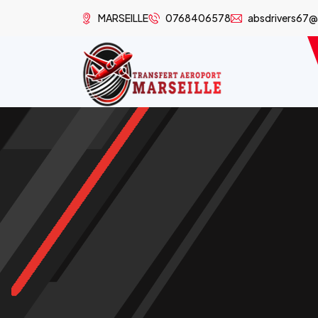
MARSEILLE
0768406578
absdrivers67