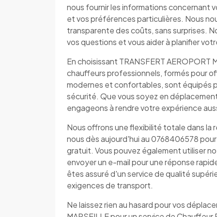
nous fournir les informations concernant v
et vos préférences particulières. Nous no
transparente des coûts, sans surprises. N
vos questions et vous aider à planifier vo
En choisissant TRANSFERT AEROPORT MAR
chauffeurs professionnels, formés pour offr
modernes et confortables, sont équipés p
sécurité. Que vous soyez en déplacement 
engageons à rendre votre expérience aussi
Nous offrons une flexibilité totale dans la
nous dès aujourd'hui au 0768406578 pour d
gratuit. Vous pouvez également utiliser n
envoyer un e-mail pour une réponse ra
êtes assuré d'un service de qualité supér
exigences de transport.
Ne laissez rien au hasard pour vos dép
MARSEILLE pour un service de Chauffeur Pr