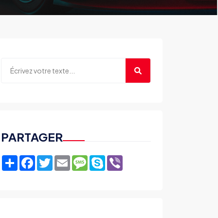
PARTAGER
Share
Facebook
Twitter
Email
Message
Skype
Viber