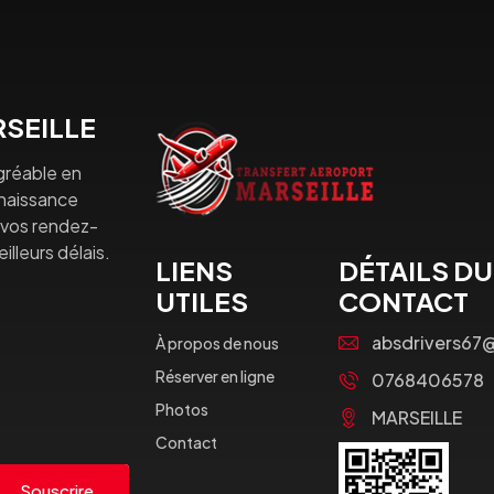
SEILLE
gréable en
nnaissance
à vos rendez-
lleurs délais.
LIENS
DÉTAILS DU
UTILES
CONTACT
absdrivers67
À propos de nous
Réserver en ligne
0768406578
Photos
MARSEILLE
Contact
Souscrire