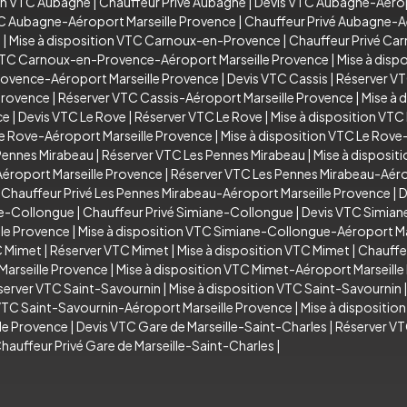
ion VTC Aubagne
|
Chauffeur Privé Aubagne
|
Devis VTC Aubagne-Aérop
TC Aubagne-Aéroport Marseille Provence
|
Chauffeur Privé Aubagne-A
e
|
Mise à disposition VTC Carnoux-en-Provence
|
Chauffeur Privé C
VTC Carnoux-en-Provence-Aéroport Marseille Provence
|
Mise à dis
rovence-Aéroport Marseille Provence
|
Devis VTC Cassis
|
Réserver VT
Provence
|
Réserver VTC Cassis-Aéroport Marseille Provence
|
Mise à 
ce
|
Devis VTC Le Rove
|
Réserver VTC Le Rove
|
Mise à disposition VTC
e Rove-Aéroport Marseille Provence
|
Mise à disposition VTC Le Rove
Pennes Mirabeau
|
Réserver VTC Les Pennes Mirabeau
|
Mise à disposit
éroport Marseille Provence
|
Réserver VTC Les Pennes Mirabeau-Aéro
|
Chauffeur Privé Les Pennes Mirabeau-Aéroport Marseille Provence
|
D
ne-Collongue
|
Chauffeur Privé Simiane-Collongue
|
Devis VTC Simian
le Provence
|
Mise à disposition VTC Simiane-Collongue-Aéroport Ma
C Mimet
|
Réserver VTC Mimet
|
Mise à disposition VTC Mimet
|
Chauffe
arseille Provence
|
Mise à disposition VTC Mimet-Aéroport Marseill
server VTC Saint-Savournin
|
Mise à disposition VTC Saint-Savournin
VTC Saint-Savournin-Aéroport Marseille Provence
|
Mise à dispositio
lle Provence
|
Devis VTC Gare de Marseille-Saint-Charles
|
Réserver VT
hauffeur Privé Gare de Marseille-Saint-Charles
|