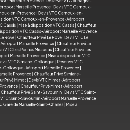
ort Marseille Provence
|
Réserver VTC Aubagne-
éroport Marseille Provence
|
Devis VTC Carnoux-
arnoux-en-Provence
|
Devis VTC Carnoux-en-
position VTC Carnoux-en-Provence-Aéroport
C Cassis
|
Mise à disposition VTC Cassis
|
Chauffeur
disposition VTC Cassis-Aéroport Marseille Provence
 Le Rove
|
Chauffeur Privé Le Rove
|
Devis VTC Le
-Aéroport Marseille Provence
|
Chauffeur Privé Le
ion VTC Les Pennes Mirabeau
|
Chauffeur Privé Les
port Marseille Provence
|
Mise à disposition VTC
evis VTC Simiane-Collongue
|
Réserver VTC
e-Collongue-Aéroport Marseille Provence
|
rseille Provence
|
Chauffeur Privé Simiane-
ur Privé Mimet
|
Devis VTC Mimet-Aéroport
e Provence
|
Chauffeur Privé Mimet-Aéroport
|
Chauffeur Privé Saint-Savournin
|
Devis VTC Saint-
n VTC Saint-Savournin-Aéroport Marseille Provence
C Gare de Marseille-Saint-Charles
|
Mise à