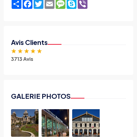
Share
Facebook
Twitter
Email
Message
Skype
Viber
Avis Clients
★
★
★
★
★
3713 Avis
GALERIE PHOTOS