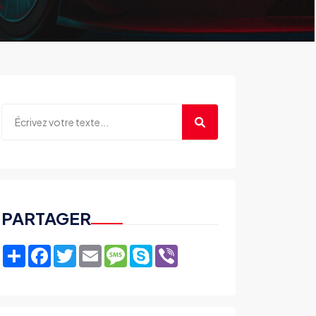
PARTAGER
Share
Facebook
Twitter
Email
Message
Skype
Viber