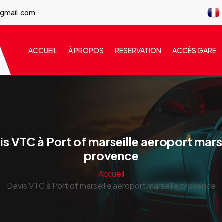
@gmail.com
ACCUEIL
À PROPOS
RESERVATION
ACCÈS GARE
s VTC à Port of marseille aeroport mars
provence
Accueil
Devis VTC à Port of marseille aeroport marseille provence