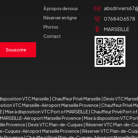
absdrivers67
À propos de nous
Réserver en ligne
0768406578
Photos
MARSEILLE
Contact
Souscrire
disposition VTC Marseille
|
Chauffeur Privé Marseille
|
Devis VTC Marsei
osition VTC Marseille-Aéroport Marseille Provence
|
Chauffeur Privé M
E
|
Mise à disposition VTC Port of MARSEILLE
|
Chauffeur Privé Port o
 MARSEILLE-Aéroport Marseille Provence
|
Mise à disposition VTC Po
ille Provence
|
Devis VTC Plan-de-Cuques
|
Réserver VTC Plan-de-C
de-Cuques-Aéroport Marseille Provence
|
Réserver VTC Plan-de-Cuqu
le Provence
|
Chauffeur Privé Plan-de-Cuques-Aéroport Marseille P