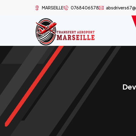
MARSEILLE
0768406578
absdrivers67
Devi