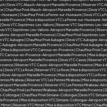
auch
|
Devis VTC Allauch-Aéroport Marseille Provence
|
Réserver VTC A
ce
|
Chauffeur Privé Allauch-Aéroport Marseille Provence
|
Devis VTC 
ur-Huveaune
|
Chauffeur Privé La Penne-sur-Huveaune
|
Devis VTC La 
seille Provence
|
Mise à disposition VTC La Penne-sur-Huveaune-Aér
|
Devis VTC Septèmes-Les-Vallons
|
Réserver VTC Septèmes-Les-Val
vis VTC Septèmes-Les-Vallons-Aéroport Marseille Provence
|
Réserv
allons-Aéroport Marseille Provence
|
Chauffeur Privé Septèmes-Les-
ion VTC Aubagne
|
Chauffeur Privé Aubagne
|
Devis VTC Aubagne-Aérop
TC Aubagne-Aéroport Marseille Provence
|
Chauffeur Privé Aubagne-A
e
|
Mise à disposition VTC Carnoux-en-Provence
|
Chauffeur Privé C
VTC Carnoux-en-Provence-Aéroport Marseille Provence
|
Mise à dis
rovence-Aéroport Marseille Provence
|
Devis VTC Cassis
|
Réserver VT
Provence
|
Réserver VTC Cassis-Aéroport Marseille Provence
|
Mise à 
ce
|
Devis VTC Le Rove
|
Réserver VTC Le Rove
|
Mise à disposition VTC
e Rove-Aéroport Marseille Provence
|
Mise à disposition VTC Le Rove
Pennes Mirabeau
|
Réserver VTC Les Pennes Mirabeau
|
Mise à disposit
éroport Marseille Provence
|
Réserver VTC Les Pennes Mirabeau-Aéro
|
Chauffeur Privé Les Pennes Mirabeau-Aéroport Marseille Provence
|
D
ne-Collongue
|
Chauffeur Privé Simiane-Collongue
|
Devis VTC Simian
le Provence
|
Mise à disposition VTC Simiane-Collongue-Aéroport Ma
C Mimet
|
Réserver VTC Mimet
|
Mise à disposition VTC Mimet
|
Chauffe