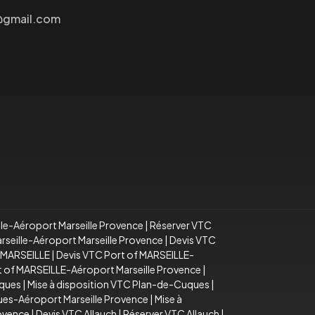
@gmail.com
lle-Aéroport Marseille Provence
|
Réserver VTC
arseille-Aéroport Marseille Provence
|
Devis VTC
f MARSEILLE
|
Devis VTC Port of MARSEILLE-
rt of MARSEILLE-Aéroport Marseille Provence
|
uques
|
Mise à disposition VTC Plan-de-Cuques
|
es-Aéroport Marseille Provence
|
Mise à
rovence
|
Devis VTC Allauch
|
Réserver VTC Allauch
|