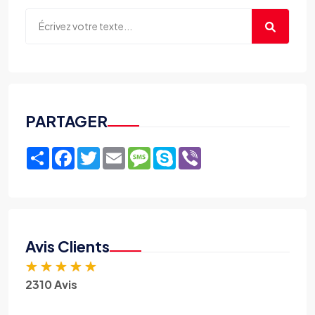
PARTAGER
Share
Facebook
Twitter
Email
Message
Skype
Viber
Avis Clients
★
★
★
★
★
2310 Avis