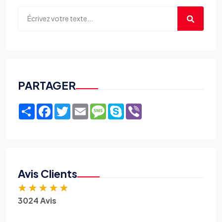
PARTAGER
Share
Facebook
Twitter
Email
Message
Skype
Viber
Avis Clients
★
★
★
★
★
3024 Avis