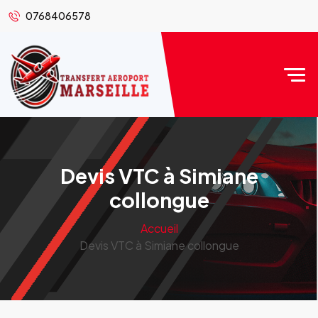
0768406578
Devis VTC à Simiane
collongue
Accueil
Devis VTC à Simiane collongue