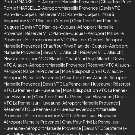
Port of MARSEILLE-Aéroport Marseille Provence
|
Chauffeur Privé
Port of MARSEILLE-Aéroport Marseille Provence
|
Devis VTC
Plan-de-Cuques
|
Réserver VTC Plan-de-Cuques
|
Mise à
disposition VTC Plan-de-Cuques
|
Chauffeur Privé Plan-de-
Cuques
|
Devis VTC Plan-de-Cuques-Aéroport Marseille
Provence
|
Réserver VTC Plan-de-Cuques-Aéroport Marseille
Provence
|
Mise à disposition VTC Plan-de-Cuques-Aéroport
Marseille Provence
|
Chauffeur Privé Plan-de-Cuques-Aéroport
Marseille Provence
|
Devis VTC Allauch
|
Réserver VTC Allauch
|
Mise à disposition VTC Allauch
|
Chauffeur Privé Allauch
|
Devis
VTC Allauch-Aéroport Marseille Provence
|
Réserver VTC Allauch-
Aéroport Marseille Provence
|
Mise à disposition VTC Allauch-
Aéroport Marseille Provence
|
Chauffeur Privé Allauch-Aéroport
Marseille Provence
|
Devis VTC La Penne-sur-Huveaune
|
Réserver
VTC La Penne-sur-Huveaune
|
Mise à disposition VTC La Penne-
sur-Huveaune
|
Chauffeur Privé La Penne-sur-Huveaune
|
Devis
VTC La Penne-sur-Huveaune-Aéroport Marseille Provence
|
Réserver VTC La Penne-sur-Huveaune-Aéroport Marseille
Provence
|
Mise à disposition VTC La Penne-sur-Huveaune-
Aéroport Marseille Provence
|
Chauffeur Privé La Penne-sur-
Huveaune-Aéroport Marseille Provence
|
Devis VTC Septèmes-
Les-Vallons
|
Réserver VTC Septèmes-Les-Vallons
|
Mise à