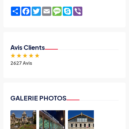
Share
Facebook
Twitter
Email
Message
Skype
Viber
Avis Clients
★
★
★
★
★
2627 Avis
GALERIE PHOTOS