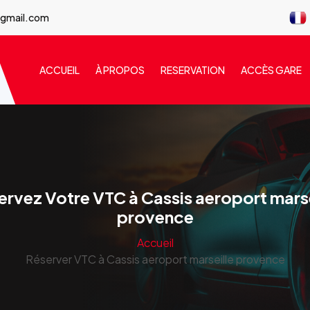
@gmail.com
ACCUEIL
À PROPOS
RESERVATION
ACCÈS GARE
ervez Votre VTC à Cassis aeroport marse
provence
Accueil
Réserver VTC à Cassis aeroport marseille provence