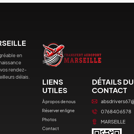
SEILLE
gréable en
nnaissance
à vos rendez-
lleurs délais.
LIENS
DÉTAILS DU
UTILES
CONTACT
absdrivers67
À propos de nous
Réserver en ligne
0768406578
Photos
MARSEILLE
Contact