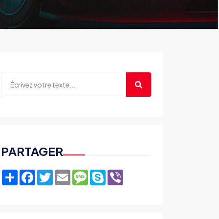
PARTAGER
Share
Facebook
Twitter
Email
Message
Skype
Viber