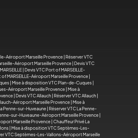
lle-Aéroport Marseille Provence
|
Réserver VTC
arseille-Aéroport Marseille Provence
|
Devis VTC
f MARSEILLE
|
Devis VTC Port of MARSEILLE-
rt of MARSEILLE-Aéroport Marseille Provence
|
uques
|
Mise à disposition VTC Plan-de-Cuques
|
es-Aéroport Marseille Provence
|
Mise à
rovence
|
Devis VTC Allauch
|
Réserver VTC Allauch
|
llauch-Aéroport Marseille Provence
|
Mise à
La Penne-sur-Huveaune
|
Réserver VTC La Penne-
Penne-sur-Huveaune-Aéroport Marseille Provence
|
oport Marseille Provence
|
Chauffeur Privé La
lons
|
Mise à disposition VTC Septèmes-Les-
er VTC Septèmes-Les-Vallons-Aéroport Marseille