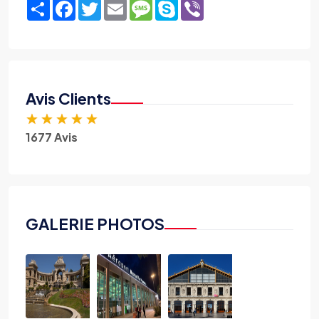
Share
Facebook
Twitter
Email
Message
Skype
Viber
Avis Clients
★
★
★
★
★
1677 Avis
GALERIE PHOTOS