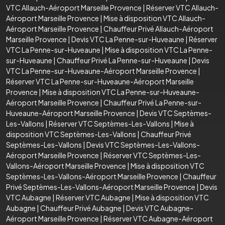
VTC Allauch-Aéroport Marseille Provence
|
Réserver VTC Allauch-
Aéroport Marseille Provence
|
Mise à disposition VTC Allauch-
Aéroport Marseille Provence
|
Chauffeur Privé Allauch-Aéroport
Marseille Provence
|
Devis VTC La Penne-sur-Huveaune
|
Réserver
VTC La Penne-sur-Huveaune
|
Mise à disposition VTC La Penne-
sur-Huveaune
|
Chauffeur Privé La Penne-sur-Huveaune
|
Devis
VTC La Penne-sur-Huveaune-Aéroport Marseille Provence
|
Réserver VTC La Penne-sur-Huveaune-Aéroport Marseille
Provence
|
Mise à disposition VTC La Penne-sur-Huveaune-
Aéroport Marseille Provence
|
Chauffeur Privé La Penne-sur-
Huveaune-Aéroport Marseille Provence
|
Devis VTC Septèmes-
Les-Vallons
|
Réserver VTC Septèmes-Les-Vallons
|
Mise à
disposition VTC Septèmes-Les-Vallons
|
Chauffeur Privé
Septèmes-Les-Vallons
|
Devis VTC Septèmes-Les-Vallons-
Aéroport Marseille Provence
|
Réserver VTC Septèmes-Les-
Vallons-Aéroport Marseille Provence
|
Mise à disposition VTC
Septèmes-Les-Vallons-Aéroport Marseille Provence
|
Chauffeur
Privé Septèmes-Les-Vallons-Aéroport Marseille Provence
|
Devis
VTC Aubagne
|
Réserver VTC Aubagne
|
Mise à disposition VTC
Aubagne
|
Chauffeur Privé Aubagne
|
Devis VTC Aubagne-
Aéroport Marseille Provence
|
Réserver VTC Aubagne-Aéroport