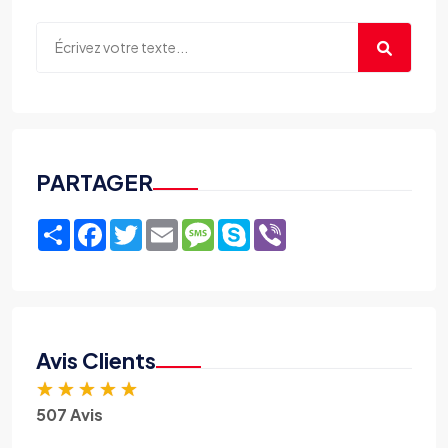
PARTAGER
Share
Facebook
Twitter
Email
Message
Skype
Viber
Avis Clients
★
★
★
★
★
507 Avis