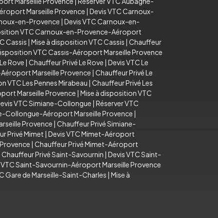
ort Marseille Provence
|
Réserver VTC Aubagne-
éroport Marseille Provence
|
Devis VTC Carnoux-
arnoux-en-Provence
|
Devis VTC Carnoux-en-
position VTC Carnoux-en-Provence-Aéroport
C Cassis
|
Mise à disposition VTC Cassis
|
Chauffeur
disposition VTC Cassis-Aéroport Marseille Provence
 Le Rove
|
Chauffeur Privé Le Rove
|
Devis VTC Le
-Aéroport Marseille Provence
|
Chauffeur Privé Le
ion VTC Les Pennes Mirabeau
|
Chauffeur Privé Les
port Marseille Provence
|
Mise à disposition VTC
evis VTC Simiane-Collongue
|
Réserver VTC
e-Collongue-Aéroport Marseille Provence
|
rseille Provence
|
Chauffeur Privé Simiane-
ur Privé Mimet
|
Devis VTC Mimet-Aéroport
e Provence
|
Chauffeur Privé Mimet-Aéroport
|
Chauffeur Privé Saint-Savournin
|
Devis VTC Saint-
n VTC Saint-Savournin-Aéroport Marseille Provence
C Gare de Marseille-Saint-Charles
|
Mise à