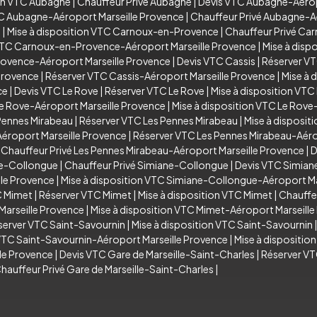
ion VTC Aubagne
|
Chauffeur Privé Aubagne
|
Devis VTC Aubagne-Aérop
TC Aubagne-Aéroport Marseille Provence
|
Chauffeur Privé Aubagne-A
e
|
Mise à disposition VTC Carnoux-en-Provence
|
Chauffeur Privé C
VTC Carnoux-en-Provence-Aéroport Marseille Provence
|
Mise à dis
rovence-Aéroport Marseille Provence
|
Devis VTC Cassis
|
Réserver VT
Provence
|
Réserver VTC Cassis-Aéroport Marseille Provence
|
Mise à 
ce
|
Devis VTC Le Rove
|
Réserver VTC Le Rove
|
Mise à disposition VTC
e Rove-Aéroport Marseille Provence
|
Mise à disposition VTC Le Rove
Pennes Mirabeau
|
Réserver VTC Les Pennes Mirabeau
|
Mise à disposit
éroport Marseille Provence
|
Réserver VTC Les Pennes Mirabeau-Aéro
|
Chauffeur Privé Les Pennes Mirabeau-Aéroport Marseille Provence
|
D
ne-Collongue
|
Chauffeur Privé Simiane-Collongue
|
Devis VTC Simian
le Provence
|
Mise à disposition VTC Simiane-Collongue-Aéroport Ma
C Mimet
|
Réserver VTC Mimet
|
Mise à disposition VTC Mimet
|
Chauffe
arseille Provence
|
Mise à disposition VTC Mimet-Aéroport Marseill
server VTC Saint-Savournin
|
Mise à disposition VTC Saint-Savournin
VTC Saint-Savournin-Aéroport Marseille Provence
|
Mise à dispositio
lle Provence
|
Devis VTC Gare de Marseille-Saint-Charles
|
Réserver VT
hauffeur Privé Gare de Marseille-Saint-Charles
|