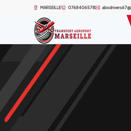
MARSEILLE
0768406578
absdrivers67