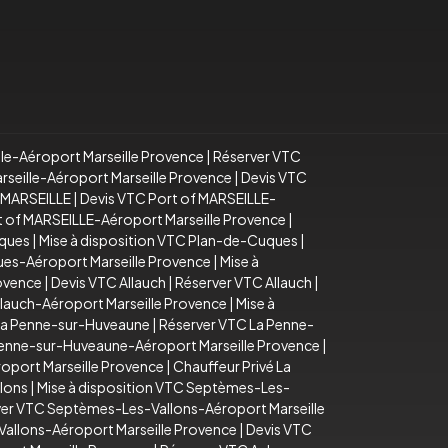
lle-Aéroport Marseille Provence
|
Réserver VTC
arseille-Aéroport Marseille Provence
|
Devis VTC
f MARSEILLE
|
Devis VTC Port of MARSEILLE-
rt of MARSEILLE-Aéroport Marseille Provence
|
uques
|
Mise à disposition VTC Plan-de-Cuques
|
es-Aéroport Marseille Provence
|
Mise à
rovence
|
Devis VTC Allauch
|
Réserver VTC Allauch
|
llauch-Aéroport Marseille Provence
|
Mise à
La Penne-sur-Huveaune
|
Réserver VTC La Penne-
Penne-sur-Huveaune-Aéroport Marseille Provence
|
oport Marseille Provence
|
Chauffeur Privé La
lons
|
Mise à disposition VTC Septèmes-Les-
er VTC Septèmes-Les-Vallons-Aéroport Marseille
Vallons-Aéroport Marseille Provence
|
Devis VTC