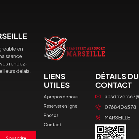
SEILLE
gréable en
nnaissance
à vos rendez-
lleurs délais.
LIENS
DÉTAILS DU
UTILES
CONTACT
absdrivers67
À propos de nous
Réserver en ligne
0768406578
Photos
MARSEILLE
Contact
Souscrire