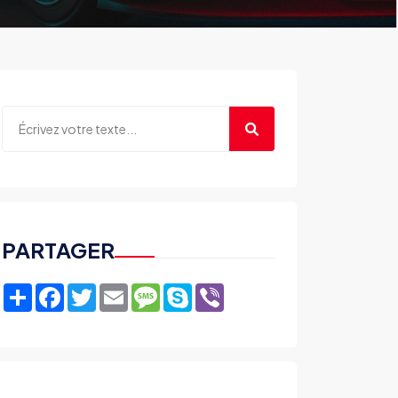
PARTAGER
Share
Facebook
Twitter
Email
Message
Skype
Viber