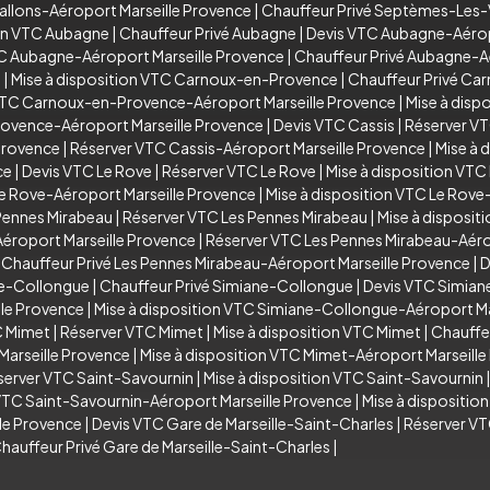
allons-Aéroport Marseille Provence
|
Chauffeur Privé Septèmes-Les-
ion VTC Aubagne
|
Chauffeur Privé Aubagne
|
Devis VTC Aubagne-Aérop
TC Aubagne-Aéroport Marseille Provence
|
Chauffeur Privé Aubagne-A
e
|
Mise à disposition VTC Carnoux-en-Provence
|
Chauffeur Privé C
VTC Carnoux-en-Provence-Aéroport Marseille Provence
|
Mise à dis
rovence-Aéroport Marseille Provence
|
Devis VTC Cassis
|
Réserver VT
Provence
|
Réserver VTC Cassis-Aéroport Marseille Provence
|
Mise à 
ce
|
Devis VTC Le Rove
|
Réserver VTC Le Rove
|
Mise à disposition VTC
e Rove-Aéroport Marseille Provence
|
Mise à disposition VTC Le Rove
Pennes Mirabeau
|
Réserver VTC Les Pennes Mirabeau
|
Mise à disposit
éroport Marseille Provence
|
Réserver VTC Les Pennes Mirabeau-Aéro
|
Chauffeur Privé Les Pennes Mirabeau-Aéroport Marseille Provence
|
D
ne-Collongue
|
Chauffeur Privé Simiane-Collongue
|
Devis VTC Simian
le Provence
|
Mise à disposition VTC Simiane-Collongue-Aéroport Ma
C Mimet
|
Réserver VTC Mimet
|
Mise à disposition VTC Mimet
|
Chauffe
arseille Provence
|
Mise à disposition VTC Mimet-Aéroport Marseill
server VTC Saint-Savournin
|
Mise à disposition VTC Saint-Savournin
VTC Saint-Savournin-Aéroport Marseille Provence
|
Mise à dispositio
lle Provence
|
Devis VTC Gare de Marseille-Saint-Charles
|
Réserver VT
hauffeur Privé Gare de Marseille-Saint-Charles
|