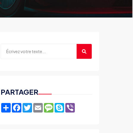
PARTAGER
Share
Facebook
Twitter
Email
Message
Skype
Viber