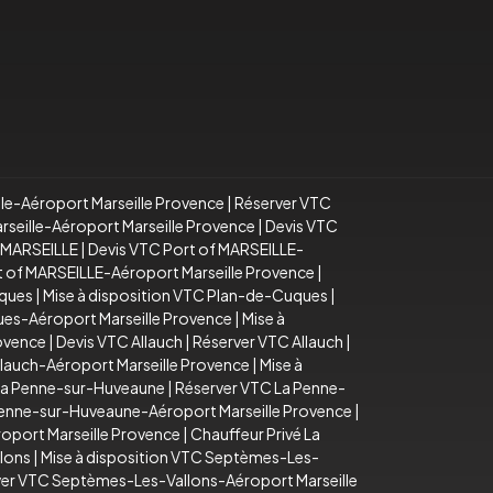
lle-Aéroport Marseille Provence
|
Réserver VTC
arseille-Aéroport Marseille Provence
|
Devis VTC
f MARSEILLE
|
Devis VTC Port of MARSEILLE-
rt of MARSEILLE-Aéroport Marseille Provence
|
uques
|
Mise à disposition VTC Plan-de-Cuques
|
es-Aéroport Marseille Provence
|
Mise à
rovence
|
Devis VTC Allauch
|
Réserver VTC Allauch
|
llauch-Aéroport Marseille Provence
|
Mise à
La Penne-sur-Huveaune
|
Réserver VTC La Penne-
Penne-sur-Huveaune-Aéroport Marseille Provence
|
oport Marseille Provence
|
Chauffeur Privé La
lons
|
Mise à disposition VTC Septèmes-Les-
er VTC Septèmes-Les-Vallons-Aéroport Marseille