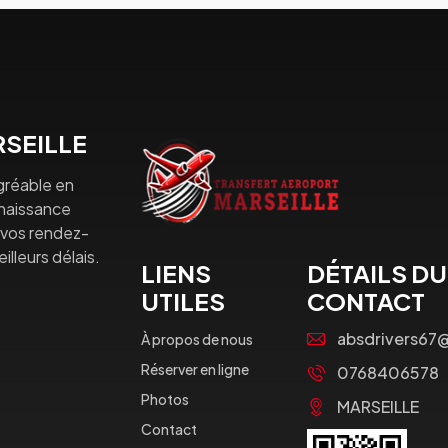
SEILLE
gréable en
nnaissance
à vos rendez-
lleurs délais.
LIENS
DÉTAILS DU
UTILES
CONTACT
absdrivers67
À propos de nous
Réserver en ligne
0768406578
Photos
MARSEILLE
Contact