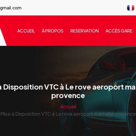
@gmail.com
ACCUEIL
À PROPOS
RESERVATION
ACCÈS GARE
à Disposition VTC à Le rove aeroport mar
provence
Accueil
Mise à Disposition VTC à Le rove aeroport marseille provence