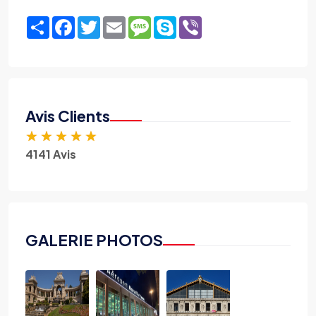
Share
Facebook
Twitter
Email
Message
Skype
Viber
Avis Clients
★
★
★
★
★
4141 Avis
GALERIE PHOTOS